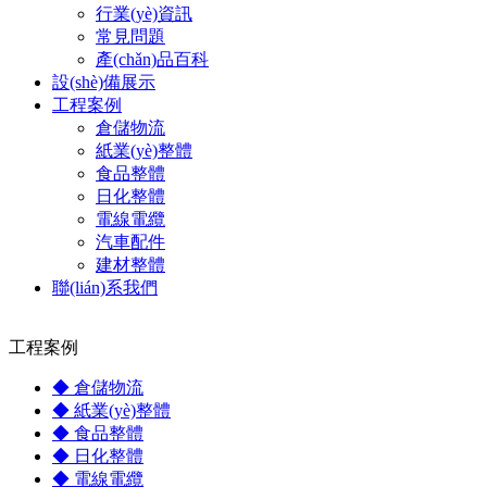
行業(yè)資訊
常見問題
產(chǎn)品百科
設(shè)備展示
工程案例
倉儲物流
紙業(yè)整體
食品整體
日化整體
電線電纜
汽車配件
建材整體
聯(lián)系我們
工程案例
◆ 倉儲物流
◆ 紙業(yè)整體
◆ 食品整體
◆ 日化整體
◆ 電線電纜