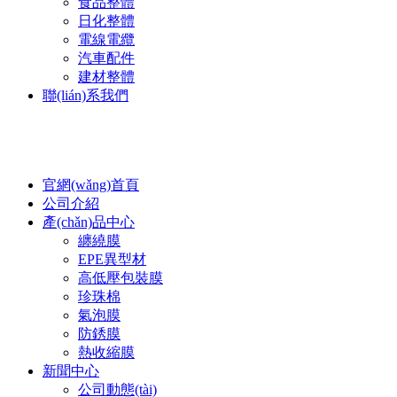
食品整體
日化整體
電線電纜
汽車配件
建材整體
聯(lián)系我們
官網(wǎng)首頁
公司介紹
產(chǎn)品中心
纏繞膜
EPE異型材
高低壓包裝膜
珍珠棉
氣泡膜
防銹膜
熱收縮膜
新聞中心
公司動態(tài)