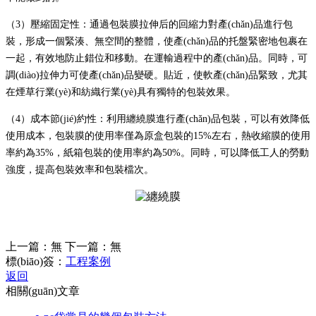
（3）壓縮固定性：通過包裝膜拉伸后的回縮力對產(chǎn)品進行包
裝，形成一個緊湊、無空間的整體，使產(chǎn)品的托盤緊密地包裹在
一起，有效地防止錯位和移動。在運輸過程中的產(chǎn)品。同時，可
調(diào)拉伸力可使產(chǎn)品變硬。貼近，使軟產(chǎn)品緊致，尤其
在煙草行業(yè)和紡織行業(yè)具有獨特的包裝效果。
（4）成本節(jié)約性：利用纏繞膜進行產(chǎn)品包裝，可以有效降低
使用成本，包裝膜的使用率僅為原盒包裝的15%左右，熱收縮膜的使用
率約為35%，紙箱包裝的使用率約為50%。同時，可以降低工人的勞動
強度，提高包裝效率和包裝檔次。
上一篇：無
下一篇：無
標(biāo)簽：
工程案例
返回
相關(guān)文章